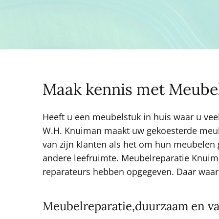
u
w
m
Maak kennis met Meube
e
Heeft u een meubelstuk in huis waar u veel
W.H. Knuiman maakt uw gekoesterde meubel 
u
van zijn klanten als het om hun meubelen 
andere leefruimte. Meubelreparatie Knuima
reparateurs hebben opgegeven. Daar waar
b
Meubelreparatie,duurzaam en van