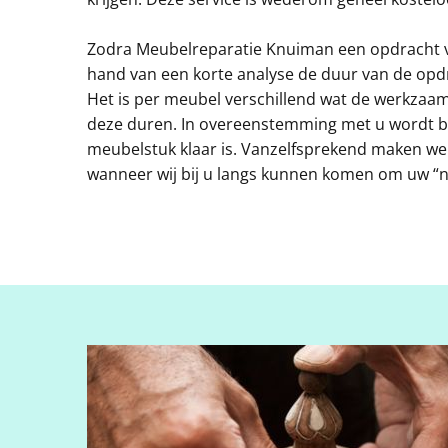
w
Zodra Meubelreparatie Knuiman een opdracht v
hand van een korte analyse de duur van de op
e
Het is per meubel verschillend wat de werkzaa
deze duren. In overeenstemming met u wordt 
meubelstuk klaar is. Vanzelfsprekend maken we
e
wanneer wij bij u langs kunnen komen om uw “n
d
e
r