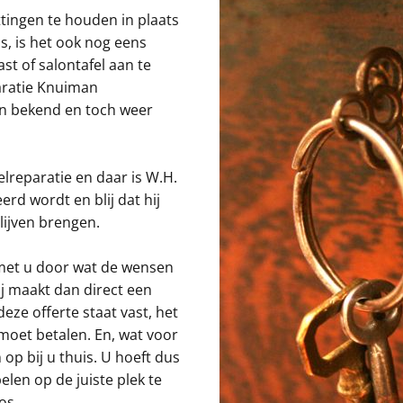
ingen te houden in plaats
s, is het ook nog eens
st of salontafel aan te
aratie Knuiman
n bekend en toch weer
lreparatie en daar is W.H.
erd wordt en blij dat hij
blijven brengen.
k met u door wat de wensen
ij maakt dan direct een
 deze offerte staat vast, het
moet betalen. En, wat voor
 op bij u thuis. U hoeft dus
en op de juiste plek te
os.