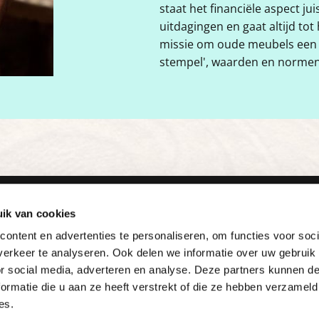
staat het financiële aspect ju
uitdagingen en gaat altijd tot 
missie om oude meubels een n
stempel', waarden en normen 
Contactgegevens
Privacyverklaring
ik van cookies
06-22672425

ontent en advertenties te personaliseren, om functies voor soci
knuiman57@planet.nl

erkeer te analyseren. Ook delen we informatie over uw gebruik
or social media, adverteren en analyse. Deze partners kunnen 
ormatie die u aan ze heeft verstrekt of die ze hebben verzameld
es.
iman