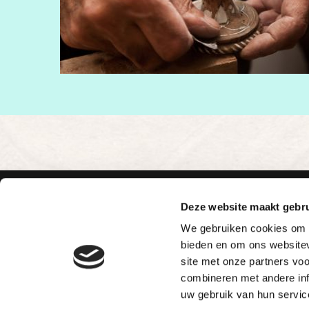
o
n
d
e
Meubelreparaties W H Knuiman
Deze website maakt gebru
Ulkenpad 57
We gebruiken cookies om c
6852 LT Huissen
bieden en om ons websitev
site met onze partners vo
KvK
: 9000752476
combineren met andere inf
uw gebruik van hun servic
Daar waar anderen stoppen of opgeven, gaat Knu