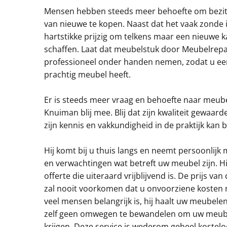
e
Mensen hebben steeds meer behoefte om bezitt
van nieuwe te kopen. Naast dat het vaak zonde i
l
hartstikke prijzig om telkens maar een nieuwe ka
schaffen. Laat dat meubelstuk door Meubelrep
s
professioneel onder handen nemen, zodat u ee
prachtig meubel heeft.
e
Er is steeds meer vraag en behoefte naar meube
Knuiman blij mee. Blij dat zijn kwaliteit gewaarde
zijn kennis en vakkundigheid in de praktijk kan 
e
Hij komt bij u thuis langs en neemt persoonlij
en verwachtingen wat betreft uw meubel zijn. H
n
offerte die uiteraard vrijblijvend is. De prijs van
zal nooit voorkomen dat u onvoorziene kosten 
veel mensen belangrijk is, hij haalt uw meubelen
t
zelf geen omwegen te bewandelen om uw meubel
krijgen. Deze service is wederom geheel kostelo